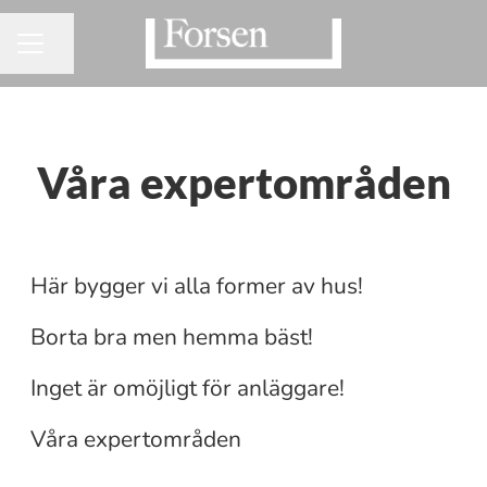
Dela sidan
KARRIÄRMENY
Våra expertområden
Hus
Bostad
Här bygger vi alla former av hus!
Anläggning
Borta bra men hemma bäst!
Hus, Anläggning, Bostad
Inget är omöjligt för anläggare!
Affärstöd
Järnväg
Våra expertområden