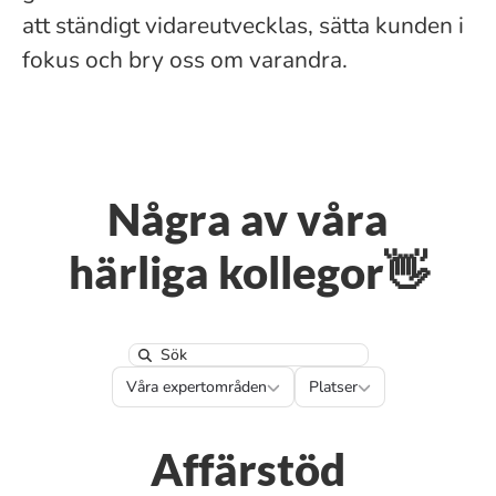
att ständigt vidareutvecklas, sätta kunden i
fokus och bry oss om varandra.
Några av våra
härliga kollegor👋
Search
Våra expertområden
Platser
Våra expertområden
Platser
Affärstöd