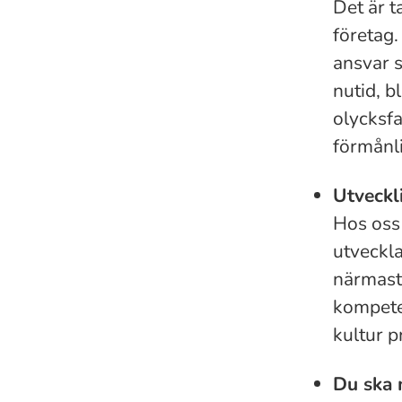
Det är t
företag.
ansvar s
nutid, b
olycksfa
förmånl
Utveckl
Hos oss 
utveckla
närmaste
kompete
kultur 
Du ska 