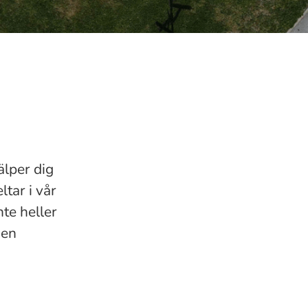
älper dig
tar i vår
te heller
 en