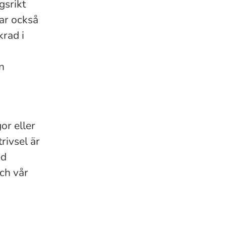
gsrikt
tar också
krad i
n
or eller
rivsel är
ed
ch vår