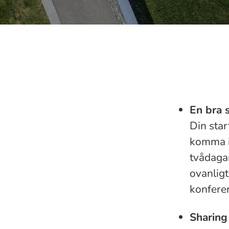
En bra s
Din star
komma in
tvådagar
ovanligt
konferen
Sharing 