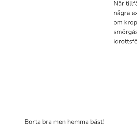
När tillf
några ex
om kropp
smörgåsb
idrottsf
Bostad
Borta bra men hemma bäst!