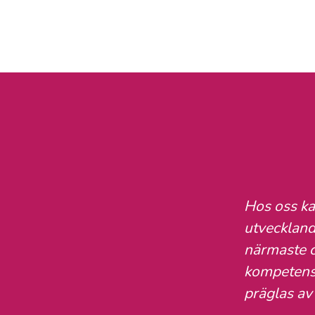
Hos oss ka
utvecklande
närmaste c
kompetensu
präglas av