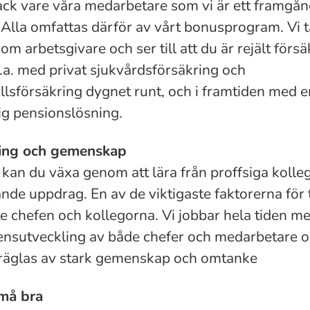
ack vare våra medarbetare som vi är ett framgån
 Alla omfattas därför av vårt bonusprogram. Vi 
om arbetsgivare och ser till att du är rejält försä
l.a. med privat sjukvårdsförsäkring och
llsförsäkring dygnet runt, och i framtiden med e
ig pensionslösning.
ing och gemenskap
kan du växa genom att lära från proffsiga kolleg
nde uppdrag. En av de viktigaste faktorerna för t
 chefen och kollegorna. Vi jobbar hela tiden m
nsutveckling av både chefer och medarbetare o
präglas av stark gemenskap och omtanke
må bra