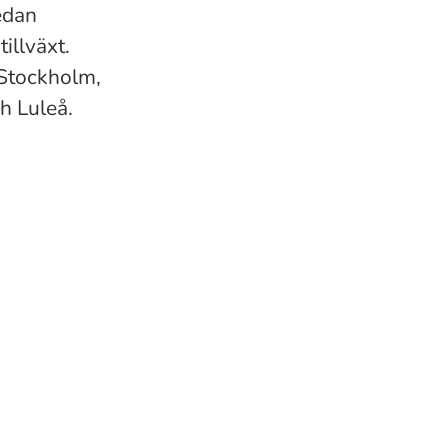
edan
illväxt.
 Stockholm,
h Luleå.