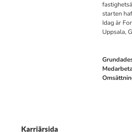
fastighets
starten ha
Idag är Fo
Uppsala, G
Grundade
Medarbet
Omsättni
Karriärsida