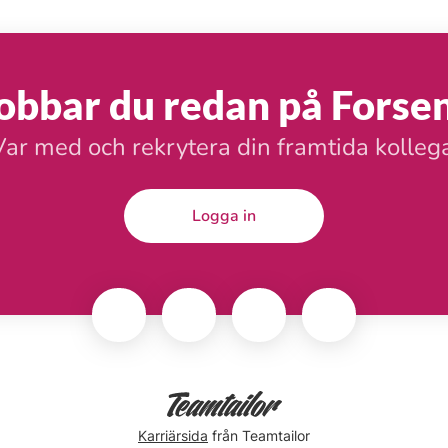
obbar du redan på Forse
Var med och rekrytera din framtida kollega
Logga in
Karriärsida
från Teamtailor