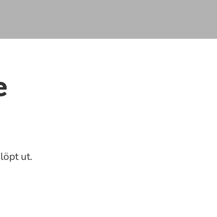
e
löpt ut.