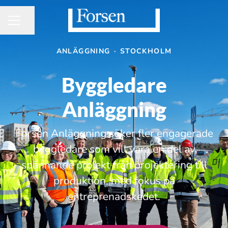
Dela sidan
KARRIÄRMENY
ANLÄGGNING
·
STOCKHOLM
Byggledare
Anläggning
Forsen Anläggning söker fler engagerade
byggledare som vill vara en del av
spännande projekt från projektering till
produktion, med fokus på
entreprenadskedet.