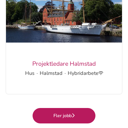
Projektledare Halmstad
Hus
·
Halmstad
·
Hybridarbete
Fler jobb