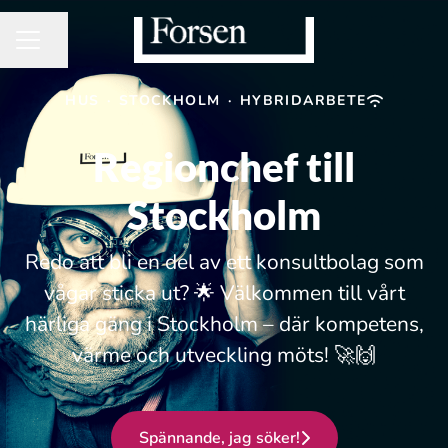
Dela sidan
KARRIÄRMENY
HUS
·
STOCKHOLM
·
HYBRIDARBETE
Regionchef till
Stockholm
Redo att bli en del av ett konsultbolag som
vågar sticka ut? 🌟 Välkommen till vårt
härliga gäng i Stockholm – där kompetens,
värme och utveckling möts! 🚀🙌
Spännande, jag söker!