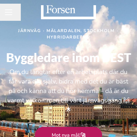
Dela sidan
KARRIÄRMENY
JÄRNVÄG
·
MÄLARDALEN, STOCKHOLM
·
HYBRIDARBETE
Byggledare inom BEST
Om du längtar efter en arbetsplats där du
får vara dig själv, bidra med det du är bäst
på och känna att du hör hemma – då är du
varmt välkommen till vårt järnvägsgäng 🙌
🌟
Mot nya mål!🚀