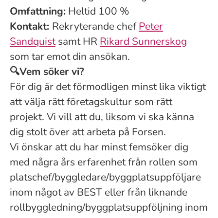
Omfattning:
Heltid 100 %
Kontakt:
Rekryterande chef
Peter
Sandquist
samt HR
Rikard Sunnerskog
som tar emot din ansökan.
🔍
Vem söker vi?
För dig är det förmodligen minst lika viktigt
att välja rätt företagskultur som rätt
projekt. Vi vill att du, liksom vi ska känna
dig stolt över att arbeta på Forsen.
Vi
önskar att du har minst fem
söker dig
med några
års erfarenhet från rollen som
platschef/byggledare/byggplatsuppföljare
inom
något av BEST eller från liknande
roll
byggledning/byggplatsuppföljning
inom