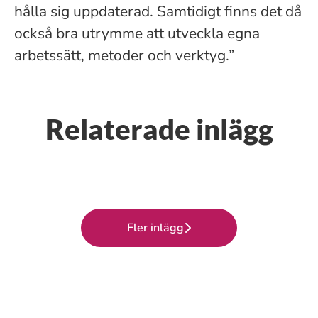
hålla sig uppdaterad. Samtidigt finns det då
också bra utrymme att utveckla egna
arbetssätt, metoder och verktyg.”
Relaterade inlägg
Vi målar träden gröna
Installationsledaren som skapar
Projektledare med passion för
tillsammans
smidiga projektresor
utveckling och variation
Fler inlägg