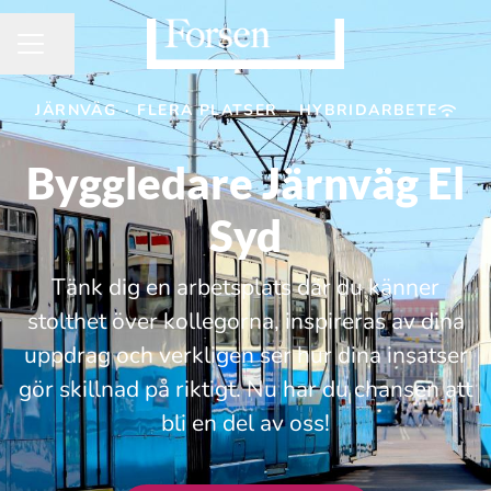
Dela sidan
KARRIÄRMENY
JÄRNVÄG
·
FLERA PLATSER
·
HYBRIDARBETE
Byggledare Järnväg El
Syd
Tänk dig en arbetsplats där du känner
stolthet över kollegorna, inspireras av dina
uppdrag och verkligen ser hur dina insatser
gör skillnad på riktigt. Nu har du chansen att
bli en del av oss!