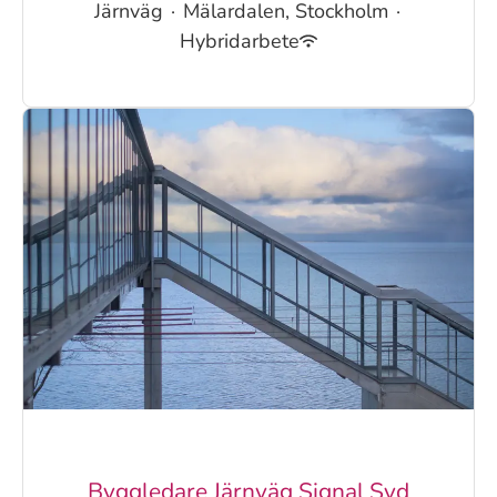
Järnväg
·
Mälardalen, Stockholm
·
Hybridarbete
Byggledare Järnväg Signal Syd