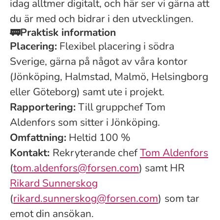
idag alltmer digitalt, och här ser vi gärna att
du är med och bidrar i den utvecklingen.
🚃
Praktisk information
Placering:
Flexibel placering i södra
Sverige, gärna på något av våra kontor
(Jönköping, Halmstad, Malmö, Helsingborg
eller Göteborg) samt ute i projekt.
Rapportering:
Till gruppchef Tom
Aldenfors som sitter i Jönköping.
Omfattning:
Heltid 100 %
Kontakt:
Rekryterande chef
Tom Aldenfors
(
tom.aldenfors@forsen.com
) samt HR
Rikard Sunnerskog
(
rikard.sunnerskog@forsen.com
)
som tar
emot din ansökan.